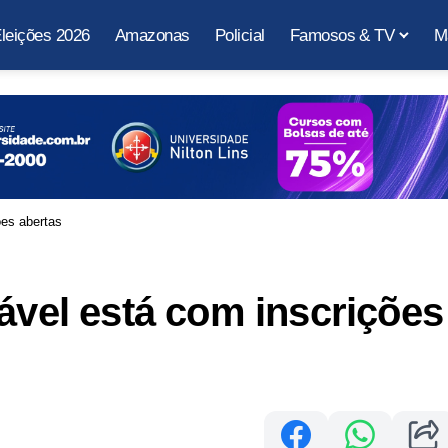
leições 2026
Amazonas
Policial
Famosos & TV
M
ões abertas
tável está com inscrições