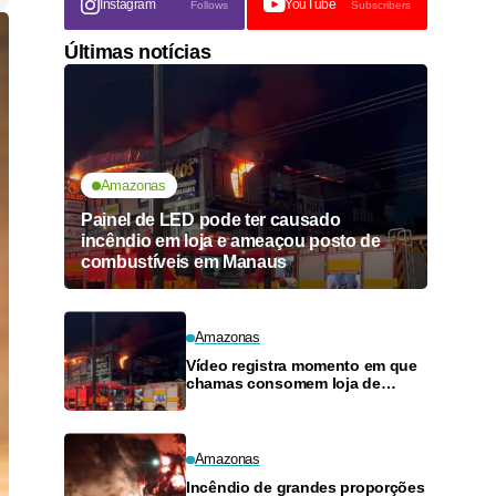
Instagram
YouTube
Follows
Subscribers
Últimas notícias
Amazonas
Painel de LED pode ter causado
incêndio em loja e ameaçou posto de
combustíveis em Manaus
Amazonas
Vídeo registra momento em que
chamas consomem loja de
materiais de construção no
Monte das Oliveiras
Amazonas
Incêndio de grandes proporções