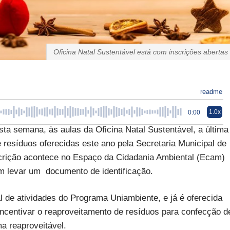
Oficina Natal Sustentável está com inscrições abertas
readme
1.0x
0:00
ta semana, às aulas da Oficina Natal Sustentável, a última
 resíduos oferecidas este ano pela Secretaria Municipal de
crição acontece no Espaço da Cidadania Ambiental (Ecam)
m levar um documento de identificação.
al de atividades do Programa Uniambiente, e já é oferecida
incentivar o reaproveitamento de resíduos para confecção d
ma reaproveitável.