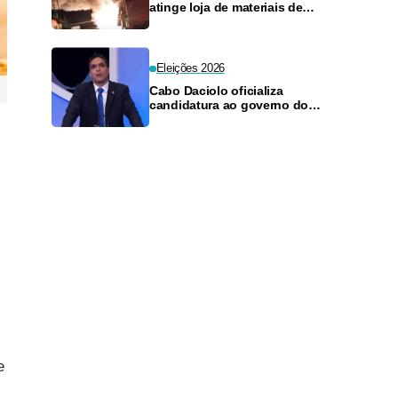
atinge loja de materiais de
construção no Monte das
Oliveiras
Eleições 2026
Cabo Daciolo oficializa
candidatura ao governo do
Amazonas pelo Mobiliza
e