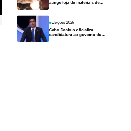
atinge loja de materiais de
construção no Monte das
Oliveiras
Eleições 2026
Cabo Daciolo oficializa
candidatura ao governo do
Amazonas pelo Mobiliza
.