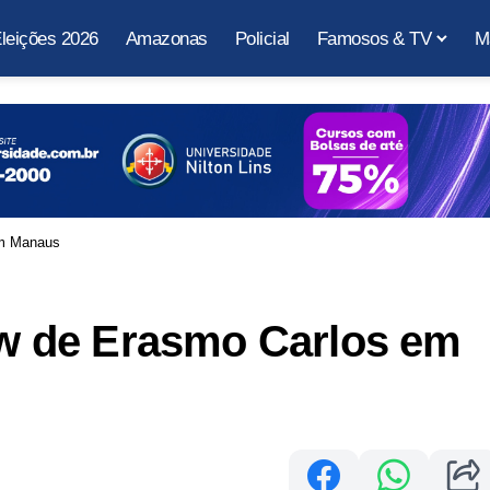
leições 2026
Amazonas
Policial
Famosos & TV
M
em Manaus
how de Erasmo Carlos em