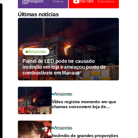
Instagram
YouTube
Follows
Subscribers
Últimas notícias
Amazonas
Painel de LED pode ter causado
incêndio em loja e ameaçou posto de
combustíveis em Manaus
Amazonas
Vídeo registra momento em que
chamas consomem loja de
materiais de construção no
Monte das Oliveiras
Amazonas
Incêndio de grandes proporções