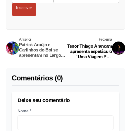
Inscrever
Anterior
Próxima
Patrick Araújo e
Tenor Thiago Arancam
Carlinhos do Boi se
apresenta espetáculo
apresentam no Largo
“Uma Viagem Pela
de São Sebastião
Itália” em Manaus
Comentários (0)
Deixe seu comentário
Nome *