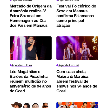
Mercado de Origem da
Festival Folclórico do
Amazônia realiza 3ª
Sesc em Manaus
Feira Sazonal em
confirma Falamansa
Homenagem ao Dia
como principal
dos Pais em Manaus
atração
Agenda Cultural
Agenda Cultural
Léo Magalhães e
Com casa cheia,
Barões da Pisadinha
Maiara & Maraisa
reúnem multidão no
abrem festival de
aniversário de 94 anos
shows nos 94 anos de
de Coari
Coari