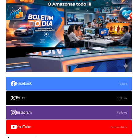
Facebook
Likes
Twitter
Follows
Instagram
Follows
YouTube
Subscribers