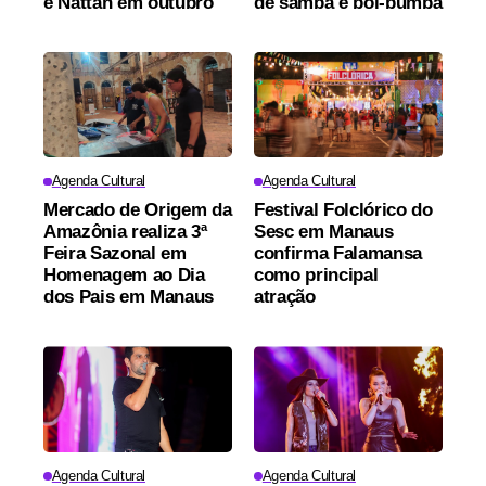
e Nattan em outubro
de samba e boi-bumbá
Agenda Cultural
Agenda Cultural
Mercado de Origem da
Festival Folclórico do
Amazônia realiza 3ª
Sesc em Manaus
Feira Sazonal em
confirma Falamansa
Homenagem ao Dia
como principal
dos Pais em Manaus
atração
Agenda Cultural
Agenda Cultural