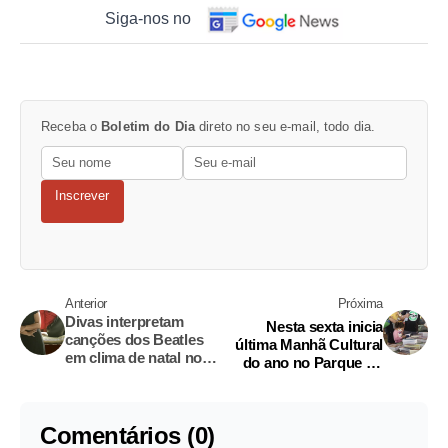
Siga-nos no
Receba o
Boletim do Dia
direto no seu e-mail, todo dia.
Inscrever
Anterior
Próxima
Divas interpretam
Nesta sexta inicia
canções dos Beatles
última Manhã Cultural
em clima de natal no
do ano no Parque do
Luar Uiacurapá
Mindu
Comentários (0)