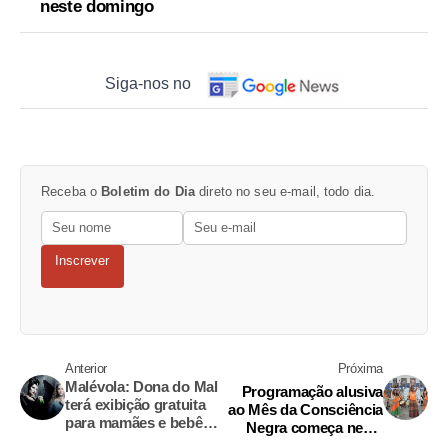
neste domingo
Siga-nos no
Receba o
Boletim do Dia
direto no seu e-mail, todo dia.
Inscrever
Anterior
Próxima
Malévola: Dona do Mal
Programação alusiva
terá exibição gratuita
ao Mês da Consciência
para mamães e bebês
Negra começa nesta
em Manaus
sexta em Manaus