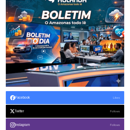
Facebook
Likes
Twitter
Follows
Instagram
Follows