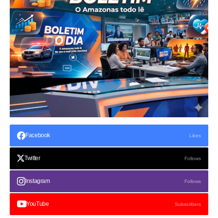
Facebook
Likes
Twitter
Follows
Instagram
Follows
YouTube
Subscribers