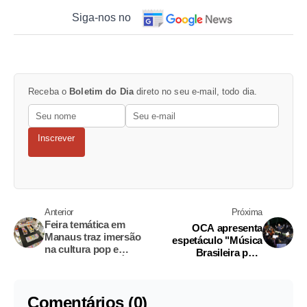
Siga-nos no
Receba o
Boletim do Dia
direto no seu e-mail, todo dia.
Inscrever
Anterior
Próxima
Feira temática em
OCA apresenta
Manaus traz imersão
espetáculo "Música
na cultura pop e
Brasileira para
gastronomia da Ásia
Orquestra" nesta sexta
em Manaus
Comentários (0)