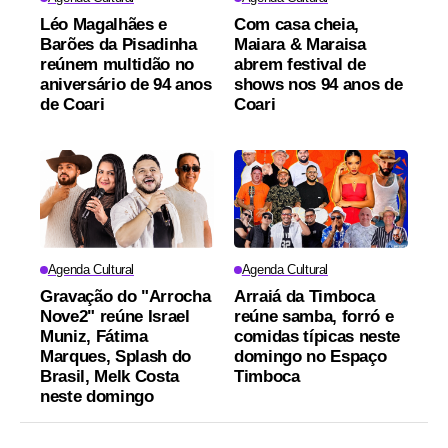
Léo Magalhães e
Com casa cheia,
Barões da Pisadinha
Maiara & Maraisa
reúnem multidão no
abrem festival de
aniversário de 94 anos
shows nos 94 anos de
de Coari
Coari
Agenda Cultural
Agenda Cultural
Gravação do "Arrocha
Arraiá da Timboca
Nove2" reúne Israel
reúne samba, forró e
Muniz, Fátima
comidas típicas neste
Marques, Splash do
domingo no Espaço
Brasil, Melk Costa
Timboca
neste domingo