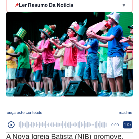
📌
Ler Resumo Da Notícia
▾
ouça este conteúdo
readme
1.0x
0:00
A Nova Igreja Batista (NIB) promove,