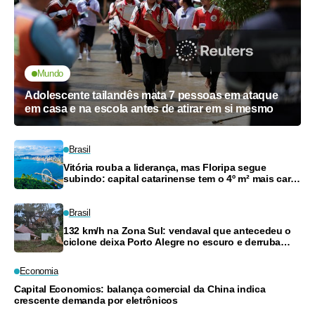
Mundo
Adolescente tailandês mata 7 pessoas em ataque
em casa e na escola antes de atirar em si mesmo
Brasil
Vitória rouba a liderança, mas Floripa segue
subindo: capital catarinense tem o 4º m² mais caro
do país
Brasil
132 km/h na Zona Sul: vendaval que antecedeu o
ciclone deixa Porto Alegre no escuro e derruba
árvores
Economia
Capital Economics: balança comercial da China indica
crescente demanda por eletrônicos