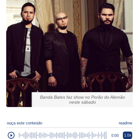
Banda Bates faz show no Porão do Alemão
neste sábado
ouça este conteúdo
readme
1.0x
0:00