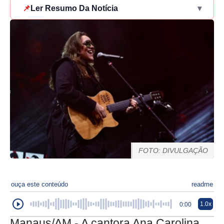
📌
Ler Resumo Da Notícia
▾
FOTO: DIVULGAÇÃO
ouça este conteúdo
readme
1.0x
0:00
Manaus/AM - A cantora Ana Carolina