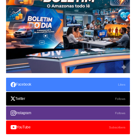
Facebook
Likes
Twitter
Follows
Instagram
Follows
YouTube
Subscribers