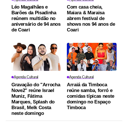
Léo Magalhães e
Com casa cheia,
Barões da Pisadinha
Maiara & Maraisa
reúnem multidão no
abrem festival de
aniversário de 94 anos
shows nos 94 anos de
de Coari
Coari
Agenda Cultural
Agenda Cultural
Gravação do "Arrocha
Arraiá da Timboca
Nove2" reúne Israel
reúne samba, forró e
Muniz, Fátima
comidas típicas neste
Marques, Splash do
domingo no Espaço
Brasil, Melk Costa
Timboca
neste domingo