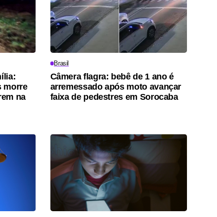
Brasil
ília:
Câmera flagra: bebê de 1 ano é
s morre
arremessado após moto avançar
trem na
faixa de pedestres em Sorocaba