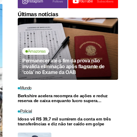
Instagram
YouTube
Follows
Subscribers
Últimas notícias
Amazonas
Permanecer até o fim da prova não
invalida eliminação após flagrante de
‘cola’ no Exame da OAB
Mundo
Berkshire acelera recompra de ações e reduz
reserva de caixa enquanto lucro supera
previsões
Policial
Idoso vê R$ 39,7 mil sumirem da conta em três
transferências e diz não ter caído em golpe