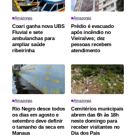
Amazonas
Amazonas
Coari ganha nova UBS
Prédio é evacuado
Fluvial e sete
após incêndio no
ambulanchas para
Vieiralves; dez
ampliar saúde
pessoas recebem
ribeirinha
atendimento
Amazonas
Amazonas
Rio Negro desce todos
Cemitérios municipais
os dias em agosto e
abrem das 6h às 18h
setembro deve definir
neste domingo para
o tamanho da seca em
receber visitantes no
Manaus
Dia dos Pais