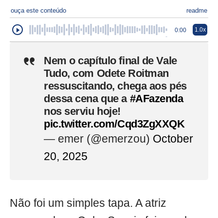
ouça este conteúdo
readme
1.0x
0:00
Nem o capítulo final de Vale
Tudo, com Odete Roitman
ressuscitando, chega aos pés
dessa cena que a
#AFazenda
nos serviu hoje!
pic.twitter.com/Cqd3ZgXXQK
— emer (@emerzou)
October
20, 2025
Não foi um simples tapa. A atriz