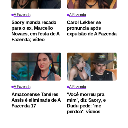
A Fazenda
A Fazenda
Saory manda recado
Carol Lekker se
para o ex, Marcello
pronuncia após
Novaes, em festa de A
expulsão de A Fazenda
Fazenda; vídeo
A Fazenda
A Fazenda
Amazonense Tamires
'Você morreu pra
Assis é eliminada de A
mim', diz Saory, e
Fazenda 17
Dudu pede: 'me
perdoa'; vídeos