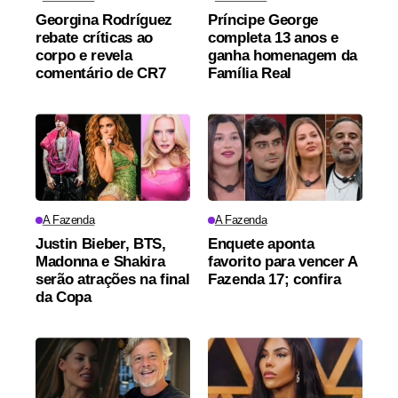
Georgina Rodríguez
Príncipe George
rebate críticas ao
completa 13 anos e
corpo e revela
ganha homenagem da
comentário de CR7
Família Real
A Fazenda
A Fazenda
Justin Bieber, BTS,
Enquete aponta
Madonna e Shakira
favorito para vencer A
serão atrações na final
Fazenda 17; confira
da Copa