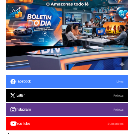
Facebook
Likes
Twitter
Follows
Instagram
Follows
YouTube
Subscribers