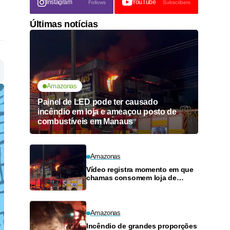
Instagram
YouTube
Follows
Subscribers
Últimas notícias
Amazonas
Painel de LED pode ter causado
incêndio em loja e ameaçou posto de
combustíveis em Manaus
Amazonas
Vídeo registra momento em que
chamas consomem loja de
materiais de construção no
Monte das Oliveiras
Amazonas
Incêndio de grandes proporções