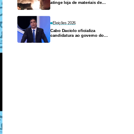
atinge loja de materiais de
construção no Monte das
Oliveiras
Eleições 2026
Cabo Daciolo oficializa
candidatura ao governo do
Amazonas pelo Mobiliza