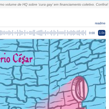
imo volume de HQ sobre ‘cura gay’ em financiamento coletivo. Confira!
readme
1.0x
0:00