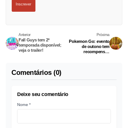
Inscrever
Anterior
Próxima
Fall Guys tem 2ª
Pokemon Go: evento
temporada disponível;
de outono tem
veja o trailer!
recompensas
cronometradas
Comentários (0)
Deixe seu comentário
Nome *