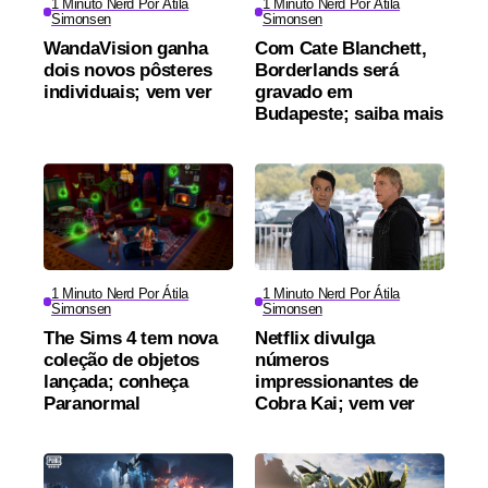
1 Minuto Nerd Por Átila
1 Minuto Nerd Por Átila
Simonsen
Simonsen
WandaVision ganha
Com Cate Blanchett,
dois novos pôsteres
Borderlands será
individuais; vem ver
gravado em
Budapeste; saiba mais
1 Minuto Nerd Por Átila
1 Minuto Nerd Por Átila
Simonsen
Simonsen
The Sims 4 tem nova
Netflix divulga
coleção de objetos
números
lançada; conheça
impressionantes de
Paranormal
Cobra Kai; vem ver